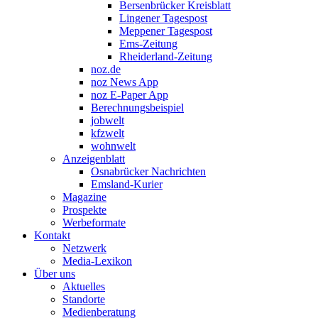
Bersenbrücker Kreisblatt
Lingener Tagespost
Meppener Tagespost
Ems-Zeitung
Rheiderland-Zeitung
noz.de
noz News App
noz E-Paper App
Berechnungsbeispiel
jobwelt
kfzwelt
wohnwelt
Anzeigenblatt
Osnabrücker Nachrichten
Emsland-Kurier
Magazine
Prospekte
Werbeformate
Kontakt
Netzwerk
Media-Lexikon
Über uns
Aktuelles
Standorte
Medienberatung