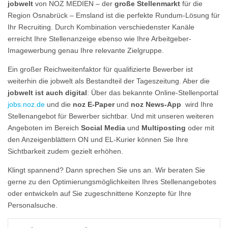
jobwelt
von NOZ MEDIEN – der
große Stellenmarkt
für die
Region Osnabrück – Emsland ist die perfekte Rundum-Lösung für
Ihr Recruiting. Durch Kombination verschiedenster Kanäle
erreicht Ihre Stellenanzeige ebenso wie Ihre Arbeitgeber-
Imagewerbung genau Ihre relevante Zielgruppe.
Ein großer Reichweitenfaktor für qualifizierte Bewerber ist
weiterhin die jobwelt als Bestandteil der Tageszeitung. Aber die
jobwelt ist auch digital
: Über das bekannte Online-Stellenportal
jo
bs.noz.de
und die
noz E-Paper
und
noz News-App
wird Ihre
Stellenangebot für Bewerber sichtbar. Und mit unseren weiteren
Angeboten im Bereich
Social Media
und
Multiposting
oder mit
den Anzeigenblättern ON und EL-Kurier können Sie Ihre
Sichtbarkeit zudem gezielt erhöhen.
Klingt spannend? Dann sprechen Sie uns an. Wir beraten Sie
gerne zu den Optimierungsmöglichkeiten Ihres Stellenangebotes
oder entwickeln auf Sie zugeschnittene Konzepte für Ihre
Personalsuche.